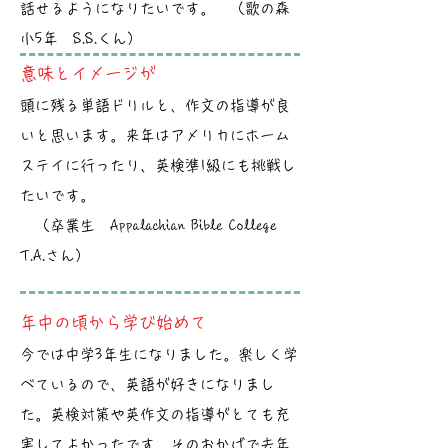
話せるようになりたいです。 （歌の森
小5年 S.S.くん）
意味とイメージが
頭に残る単語ドリルと、作文の指導が良
いと思います。来年はアメリカにホーム
ステイに行ったり、英検準1級にも挑戦し
たいです。
（卒業生 Appalachian Bible College
T.A.さん）
年中の頃から学び始めて
今では中学3年生になりました。楽しく学
べているので、英語が好きになりまし
た。英検対策や英作文の指導がとても充
実してよかったです。そのおかげで去年