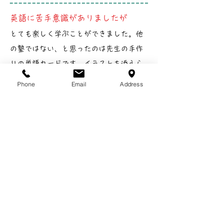
英語に苦手意識がありましたが
とても楽しく学ぶことができました。他
の塾ではない、と思ったのは先生の手作
りの単語カードです。イラストも添えら
れており、何度も自分でシャッフルでき
Phone
Email
Address
るのでとても覚えやすかったです。英語
が楽しいと思える授業でした。
（呉羽高校 → 東京学芸大学 A.O.
さん）