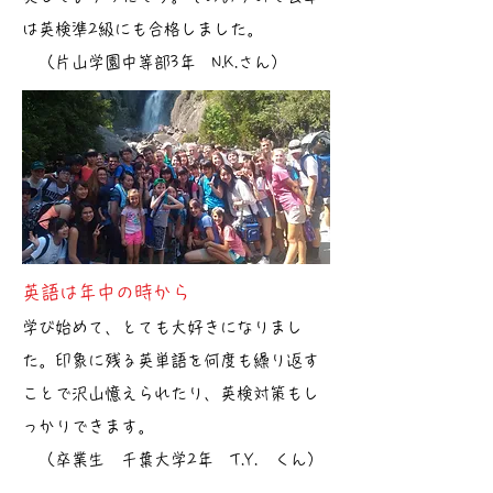
は英検準2級にも合格しました。
（片山学園中等部3年 N.K.さん）
英語は年中の時から
学び始めて、とても大好きになりまし
た。印象に残る英単語を何度も繰り返す
ことで沢山憶えられたり、英検対策もし
っかりできます。
（卒業生 千葉大学2年 T.Y. くん）