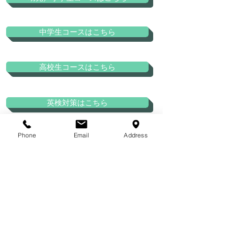
中学生コースはこちら
高校生コースはこちら
英検対策はこちら
Phone
Email
Address
レッスン料はここちら
よくあるQ＆Aはこちら
みなさまの声はこちら