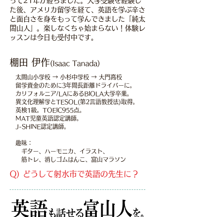
って21年が経ちました。大学受験を経験し
た後、アメリカ留学を経て、英語を学ぶ辛さ
と面白さを身をもって学んできました「純太
閤山人」。楽しなくちゃ始まらない！体験レ
ッスンは今日も受付中です。
棚田 伊作
(Isaac Tanada)
太閤山小学校 → 小杉中学校 → 大門高校
留学資金のために3年間長距離ドライバーに。
カリフォルニア/LAにあるBIOLA大学卒業。
異文化理解学とTESOL(第2言語教授法)取得。
英検1級。TOEIC955点。
MAT児童英語認定講師。
J-SHINE認定講師。
趣味：
​ギター、ハーモニカ、イラスト、
筋トレ、消しゴムはんこ、富山マラソン
Q) どうして射水市で英語の先生に？